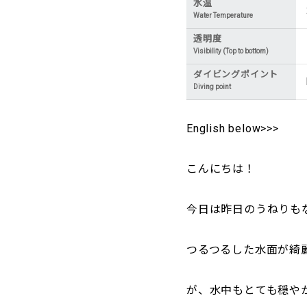
水温
Water Temperature
透明度
Visibility (Top to bottom)
ダイビングポイント
Diving point
English below>>>
こんにちは！
今日は昨日のうねりも
つるつるした水面が綺
が、水中もとても穏や