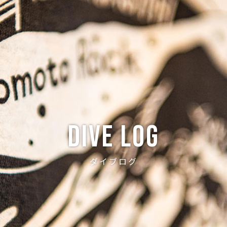
ABOUT
CREW
NEWS
DIVE LOG
PRICE
ACCE
Dive log
ダイブログ