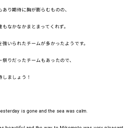
もあり期待に胸が膨らむものの、
達もなかなかまとまってくれず。
を強いられたチームが多かったようです。
ー祭りだったチームもあったので、
待しましょう！
yesterday is gone and the sea was calm.
s beautiful and the way to Mikomoto was very pleasant.