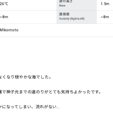
波の高さ
26℃
1.5m
Wave
透視度
~8m
~8m
Visibility (Right to left)
MIkomoto
なくなり穏やかな海でした。
麗で神子元までの道のりがとても気持ちよかったです。
かになってしまい、流れがない…