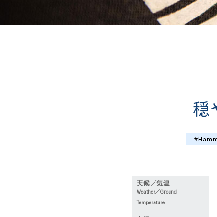
穏
#Hamm
天候／気温
Weather／Ground
Temperature