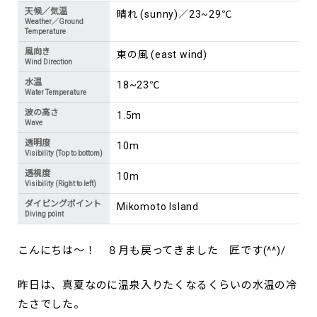
天候／気温
晴れ (sunny)／23~29℃
Weather／Ground
Temperature
風向き
東の風 (east wind)
Wind Direction
水温
18~23℃
Water Temperature
波の高さ
1.5m
Wave
透明度
10m
Visibility (Top to bottom)
透視度
10m
Visibility (Right to left)
ダイビングポイント
Mikomoto Island
Diving point
こんにちは～！ ８月も戻ってきました 匠です(^^)/
昨日は、真夏なのに温泉入りたくなるくらいの水温の冷
たさでした。