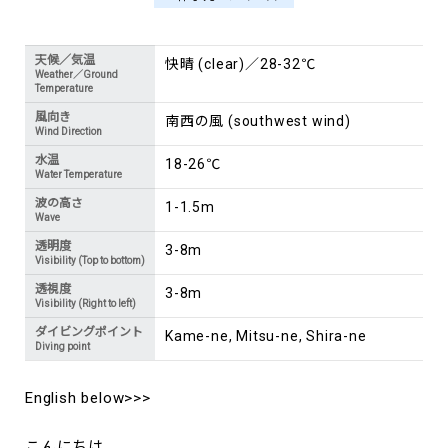
天候／気温
快晴 (clear)／28-32℃
Weather／Ground
Temperature
風向き
南西の風 (southwest wind)
Wind Direction
水温
18-26℃
Water Temperature
波の高さ
1-1.5m
Wave
透明度
3-8m
Visibility (Top to bottom)
透視度
3-8m
Visibility (Right to left)
ダイビングポイント
Kame-ne, Mitsu-ne, Shira-ne
Diving point
English below>>>
こんにちは。