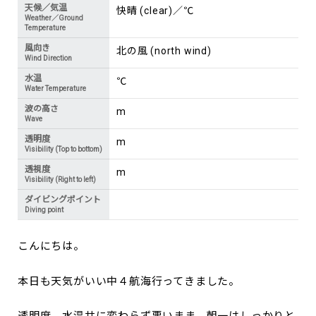
天候／気温
快晴 (clear)／℃
Weather／Ground
Temperature
風向き
北の風 (north wind)
Wind Direction
水温
℃
Water Temperature
波の高さ
m
Wave
透明度
m
Visibility (Top to bottom)
透視度
m
Visibility (Right to left)
ダイビングポイント
Diving point
こんにちは。
本日も天気がいい中４航海行ってきました。