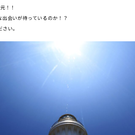
子元！！
出会いが待っているのか――！？
ださい。