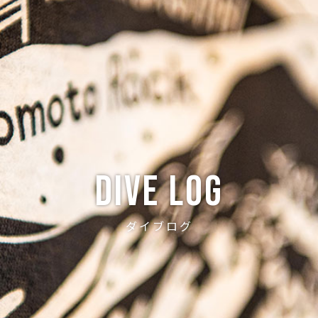
ABOUT
CREW
NEWS
DIVE LOG
PRICE
ACCE
Dive log
ダイブログ