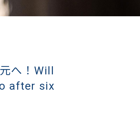
へ！Will
o after six