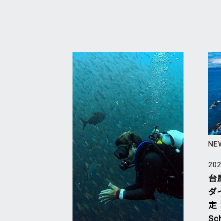
NE
202
台
ダ
定！
Sc