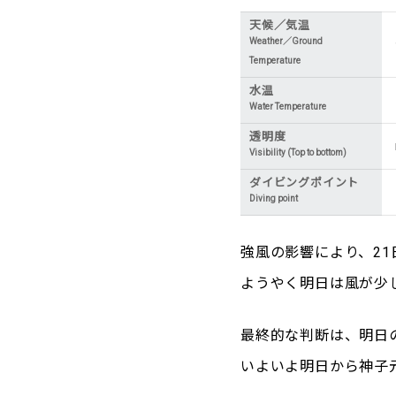
天候／気温
Weather／Ground
Temperature
水温
Water Temperature
透明度
Visibility (Top to bottom)
ダイビングポイント
Diving point
強風の影響により、2
ようやく明日は風が少
最終的な判断は、明日
いよいよ明日から神子