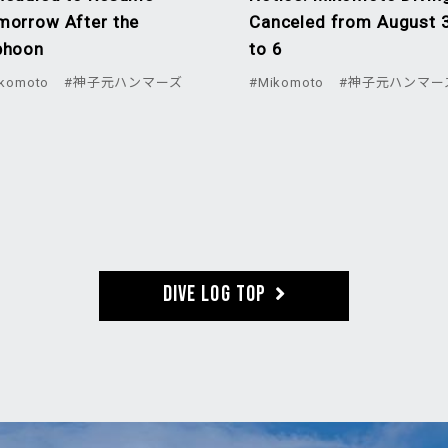
morrow After the
Canceled from August 
phoon
to 6
komoto
#神子元ハンマーズ
#Mikomoto
#神子元ハンマー
DIVE LOG TOP