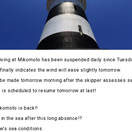
diving at Mikomoto has been suspended daily since Tuesda
inally indicates the wind will ease slightly tomorrow.
l be made tomorrow morning after the skipper assesses se
 is scheduled to resume tomorrow at last!
ikomoto is back!!
n the sea after this long absence――!?
w’s sea conditions.