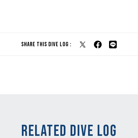
Share this dive log :
RELATED DIVE LOG