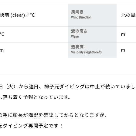
風向き
快晴 (clear)／℃
北の風 (
Wind Direction
波の高さ
℃
m
Wave
透視度
m
m
Visibility (Right to left)
1日（火）から連日、神子元ダイビングは中止が続いていま
し落ち着く予報となっています。
の朝に船長が海況を確認してからとなりますが、
元ダイビング再開予定です！