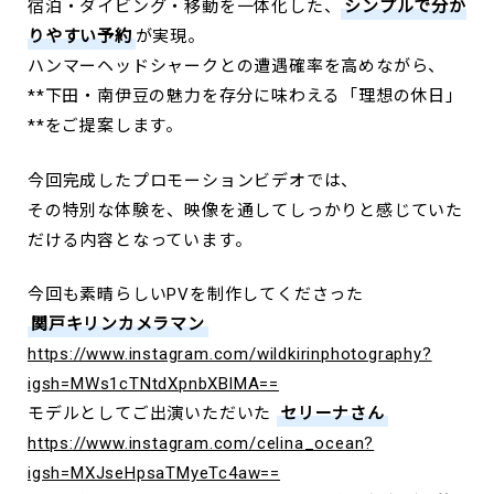
宿泊・ダイビング・移動を一体化した、
シンプルで分か
りやすい予約
が実現。
ハンマーヘッドシャークとの遭遇確率を高めながら、
**下田・南伊豆の魅力を存分に味わえる「理想の休日」
**をご提案します。
今回完成したプロモーションビデオでは、
その特別な体験を、映像を通してしっかりと感じていた
だける内容となっています。
今回も素晴らしいPVを制作してくださった
関戸キリンカメラマン
https://www.instagram.com/wildkirinphotography?
igsh=MWs1cTNtdXpnbXBlMA==
モデルとしてご出演いただいた
セリーナさん
https://www.instagram.com/celina_ocean?
igsh=MXJseHpsaTMyeTc4aw==