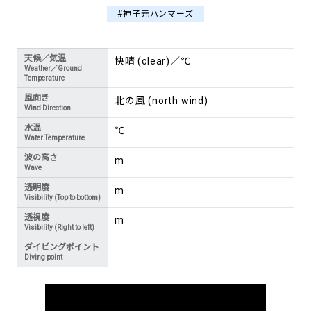
#神子元ハンマーズ
天候／気温
快晴 (clear)／℃
Weather／Ground
Temperature
風向き
北の風 (north wind)
Wind Direction
水温
℃
Water Temperature
波の高さ
m
Wave
透明度
m
Visibility (Top to bottom)
透視度
m
Visibility (Right to left)
ダイビングポイント
Diving point