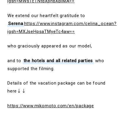
igsh=MWs1cTNtdXpnbXBlMA==
We extend our heartfelt gratitude to
Serena
https://www.instagram.com/celina_ocean?
igsh=MXJseHpsaTMyeTc4aw==
who graciously appeared as our model,
and to
the hotels and all related parties
who
supported the filming.
Details of the vacation package can be found
here↓↓
https://www.mikomoto.com/en/package