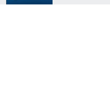
NEW
2026.08.10
扉がすぐそこまで！ /
The door is right there!
#Hammerhead Shark
#Mikomoto
#ハンマー
NEW
2026.08.08