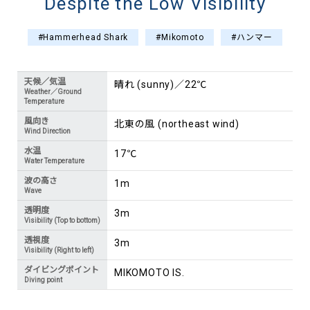
Despite the Low Visibility
#Hammerhead Shark
#Mikomoto
#ハンマー
天候／気温
晴れ (sunny)／22℃
Weather／Ground
Temperature
風向き
北東の風 (northeast wind)
Wind Direction
水温
17℃
Water Temperature
波の高さ
1m
Wave
透明度
3m
Visibility (Top to bottom)
透視度
3m
Visibility (Right to left)
ダイビングポイント
MIKOMOTO IS.
Diving point