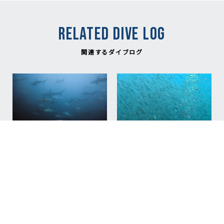
RELATED DIVE LOG
関連するダイブログ
NEW
2026.08.08
ハンマーの花火あがりま
した！！ / The
Hammerhead fireworks
went off!!
#Hammerhead Shark
#Mikomoto
#ハンマー