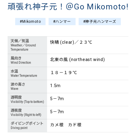
頑張れ神子元！＠Go Mikomoto!
#Mikomoto
#ハンマー
#神子元ハンマーズ
天候／気温
快晴 (clear)／２３℃
Weather／Ground
Temperature
風向き
北東の風 (northeast wind)
Wind Direction
水温
１８－１９℃
Water Temperature
波の高さ
1.5m
Wave
透明度
5－7m
Visibility (Top to bottom)
透視度
5－7m
Visibility (Right to left)
ダイビングポイント
カメ根 カド根
Diving point