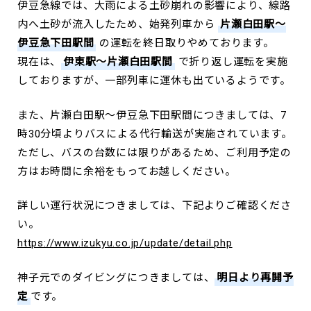
伊豆急線では、大雨による土砂崩れの影響により、線路
内へ土砂が流入したため、始発列車から
片瀬白田駅～
伊豆急下田駅間
の運転を終日取りやめております。
現在は、
伊東駅～片瀬白田駅間
で折り返し運転を実施
しておりますが、一部列車に運休も出ているようです。
また、片瀬白田駅～伊豆急下田駅間につきましては、7
時30分頃よりバスによる代行輸送が実施されています。
ただし、バスの台数には限りがあるため、ご利用予定の
方はお時間に余裕をもってお越しください。
詳しい運行状況につきましては、下記よりご確認くださ
い。
https://www.izukyu.co.jp/update/detail.php
神子元でのダイビングにつきましては、
明日より再開予
定
です。