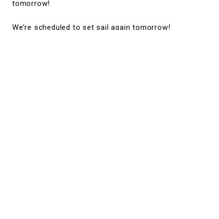
tomorrow!
We’re scheduled to set sail again tomorrow!
Share this dive log :
RELATED DIVE LOG
関連するダイブログ