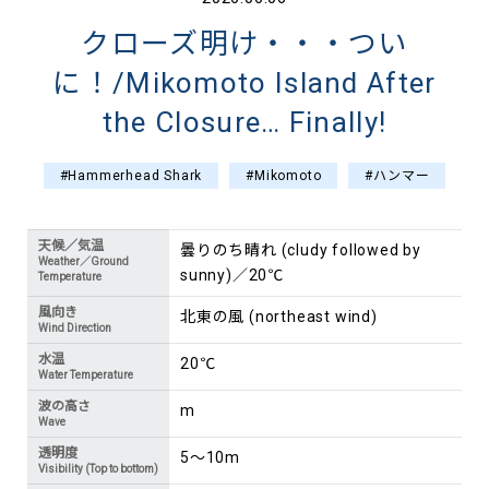
クローズ明け・・・つい
に！/Mikomoto Island After
the Closure… Finally!
#Hammerhead Shark
#Mikomoto
#ハンマー
天候／気温
曇りのち晴れ (cludy followed by
Weather／Ground
sunny)／20℃
Temperature
風向き
北東の風 (northeast wind)
Wind Direction
水温
20℃
Water Temperature
波の高さ
m
Wave
透明度
5～10m
Visibility (Top to bottom)