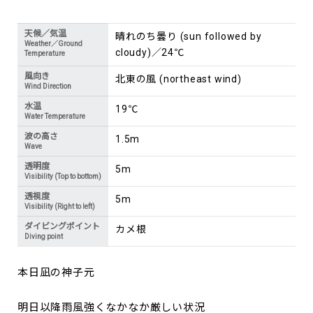
天候／気温
晴れのち曇り (sun followed by
Weather／Ground
cloudy)／24℃
Temperature
風向き
北東の風 (northeast wind)
Wind Direction
水温
19℃
Water Temperature
波の高さ
1.5m
Wave
透明度
5m
Visibility (Top to bottom)
透視度
5m
Visibility (Right to left)
ダイビングポイント
カメ根
Diving point
本日凪の神子元
明日以降雨風強くなかなか厳しい状況