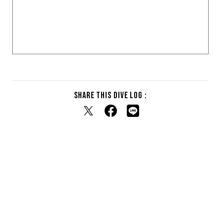
Share this dive log :
RELATED DIVE LOG
関連するダイブログ