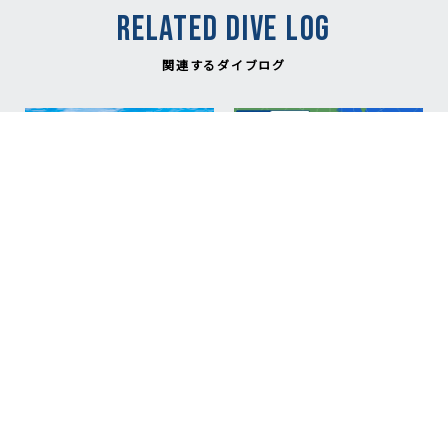
RELATED DIVE LOG
関連するダイブログ
NEW
NEW
2026.08.06
2026.08.02
台風明け、明日から神子
【重要】8月3日（月）～
元ダイビング再開予
6日（木）神子元ダイビ
定！/Mikomoto Diving
ング中止のお知ら
Scheduled to Resume
せ/Important Notice:
Tomorrow After the
Mikomoto Diving
Typhoon
Canceled from August 3