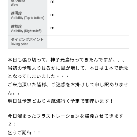
波の高さ
m
Wave
透明度
m
Visibility (Top to bottom)
透視度
m
Visibility (Right to left)
ダイビングポイント
Diving point
本日も張り切って、神子元島行ってきたんですが、、、
当初の予報よりはるかに風が増して、本日は１本で断念
となってしまいました・・・
ご来店頂いた皆様、ご迷惑をお掛けして申し訳ありませ
ん。。
明日は予定どおり４航海行く予定で御座います！
今日溜まったフラストレーションを爆発させてきます
Ｚ！
乞うご期待！！