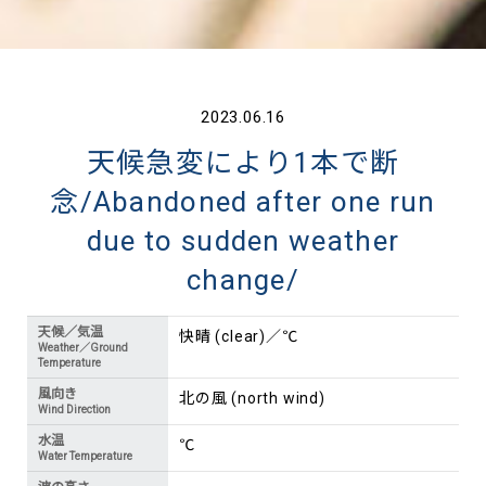
2023.06.16
天候急変により1本で断
念/Abandoned after one run
due to sudden weather
change/
天候／気温
快晴 (clear)／℃
Weather／Ground
Temperature
風向き
北の風 (north wind)
Wind Direction
水温
℃
Water Temperature