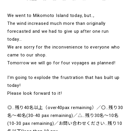
We went to Mikomoto Island today, but..,
The wind increased much more than originally
forecasted and we had to give up after one run
today…
We are sorry for the inconvenience to everyone who
came to our shop.
Tomorrow we will go for four voyages as planned!
I’m going to explode the frustration that has built up
today!
Please look forward to it!
◎…残り40名以上（over40pax remaining）／〇…残り30
名～40名(30-40 pax remaining)／△…残り30名～10名
(10-30 pax remaining)／お問い合わせください…残り10