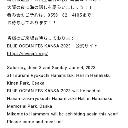
大阪の夜に海の話しを語らいましょう！！
呑み会のご予約は、0558－62－4105まで！
お待ちしております！！
皆様のご来場お待ちしております！
BLUE OCEAN FES KANSAI2023 公式サイト
https://divingfes.jp/
Saturday, June 3 and Sunday, June 4, 2023
at Tsurumi Ryokuchi Hanamizuki Hall in Hanahaku
Kinen Park, Osaka
BLUE OCEAN FES KANSAI2023 will be held at
Hanamizuki-ryokuchi Hanamizuki-Hall in Hanahaku
Memorial Park, Osaka
Mikomoto Hammers will be exhibiting again this year!
Please come and meet us!