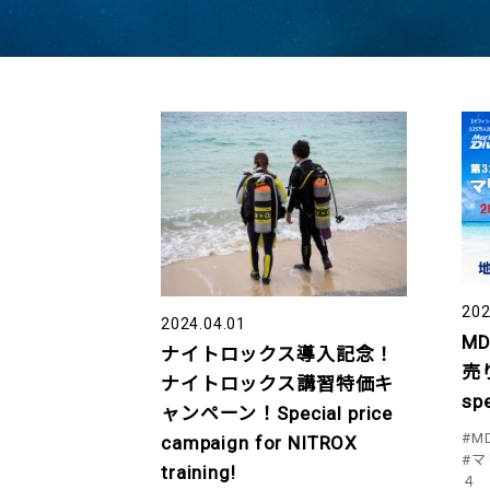
202
2024.04.01
M
ナイトロックス導入記念！
売り
ナイトロックス講習特価キ
spe
ャンペーン！Special price
#M
campaign for NITROX
#
training!
４