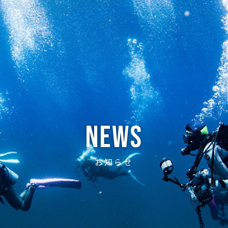
ABOUT
CREW
NEWS
DIVE LOG
PRICE
ACCE
News
お知らせ