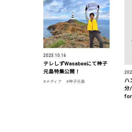
2023.10.16
テレしずWasabeeにて神子
元島特集公開！
202
ハ
#メディア
#神子元島
分/
fo