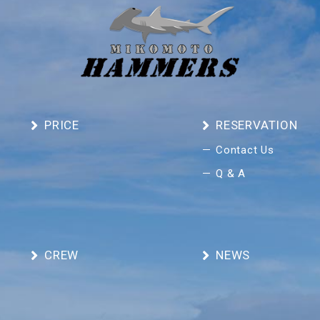
PRICE
RESERVATION
Contact Us
Q & A
CREW
NEWS