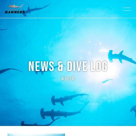
News & Dive Log
#秘境