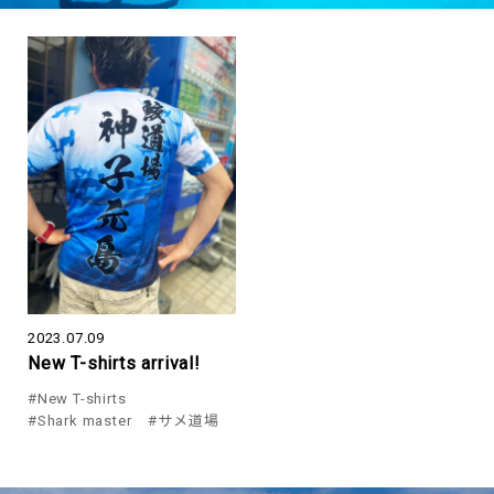
2023.07.09
New T-shirts arrival!
#New T-shirts
#Shark master
#サメ道場