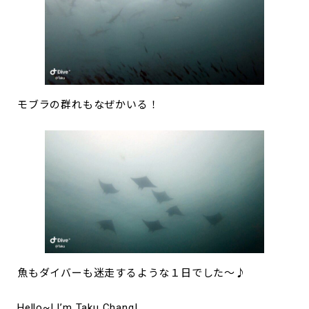
モブラの群れもなぜかいる！
魚もダイバーも迷走するような１日でした～♪
Hello~! I’m Taku Chang!