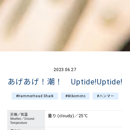
2023.06.27
あげあげ！潮！ Uptide!Uptide!
#Hammerhead Shark
#Mikomoto
#ハンマー
天候／気温
曇り (cloudy)／25℃
Weather／Ground
Temperature