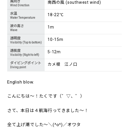
風向き
南西の風 (southwest wind)
Wind Direction
水温
18-22℃
Water Temperature
波の高さ
1m
Wave
透明度
10-15m
Visibility (Top to bottom)
透視度
5-12m
Visibility (Right to left)
ダイビングポイント
カメ根 江ノ口
Diving point
English blow.
こんにちは～！たくです（゜▽、゜）
さて、本日は４航海行ってきました～！
全て上げ潮でした～＼(^o^)／オワタ