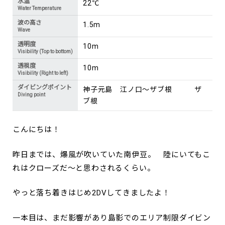
水温
22℃
Water Temperature
波の高さ
1.5m
Wave
透明度
10m
Visibility (Top to bottom)
透視度
10m
Visibility (Right to left)
ダイビングポイント
神子元島 江ノ口～ザブ根 ザ
Diving point
ブ根
こんにちは！
昨日までは、爆風が吹いていた南伊豆。 陸にいてもこ
れはクローズだ～と思わされるくらい。
やっと落ち着きはじめ2DVしてきましたよ！
一本目は、まだ影響があり島影でのエリア制限ダイビン