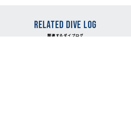
RELATED DIVE LOG
関連するダイブログ
NEW
2026.08.06
台風明け、明日から神子
元ダイビング再開予
定！/Mikomoto Diving