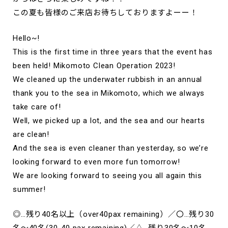
この夏も皆様のご来店お待ちしておりますよーー！
Hello~!
This is the first time in three years that the event has
been held! Mikomoto Clean Operation 2023!
We cleaned up the underwater rubbish in an annual
thank you to the sea in Mikomoto, which we always
take care of!
Well, we picked up a lot, and the sea and our hearts
are clean!
And the sea is even cleaner than yesterday, so we’re
looking forward to even more fun tomorrow!
We are looking forward to seeing you all again this
summer!
◎…残り40名以上（over40pax remaining）／〇…残り30