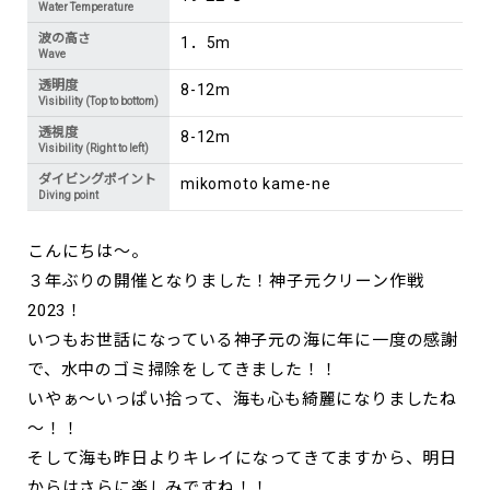
Water Temperature
波の高さ
1．5m
Wave
透明度
8-12m
Visibility (Top to bottom)
透視度
8-12m
Visibility (Right to left)
ダイビングポイント
mikomoto kame-ne
Diving point
こんにちは～。
３年ぶりの開催となりました！神子元クリーン作戦
2023！
いつもお世話になっている神子元の海に年に一度の感謝
で、水中のゴミ掃除をしてきました！！
いやぁ～いっぱい拾って、海も心も綺麗になりましたね
～！！
そして海も昨日よりキレイになってきてますから、明日
からはさらに楽しみですね！！