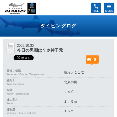
ダイビングログ
2009.10.30
今日の黒潮は？＠神子元
0
天候／気温
晴れ／２１℃
Weather／Ground Temperature
風向き
北東の風
Wind Direction
水温
２４℃
Water Temperature
波の高さ
１．５m
Wave
透明度
１５m
Visibility（Top to bottom)