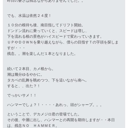
昨日の蒼さは残念ながらありませんでした。。
でも、水温は依然２４度！
１０分の根待ち後、南目指してドリフト開始。
ドンドン流れに乗っていくと、スピードは増し、
下を流れる根の景色がハイスピードで変わっていきます。
ＵＰやＤＯＷＮを乗り越えながら、僕らの目指すＴの字頭を探しま
すが・・・
残念。。潮を楽しんだ１本となりました。
続いて２本目、カメ根から。
潮は幾分ゆるやかに。
タカベの乱舞を眺めつつ、下を這いながら南へ。
すると、、出た？！
でっかいサメ！！
ハンマーでしょ？！・・・・あれっ、頭がシャープ。。。
ということで、デカメジロ君の登場でした。
その後、中層に出し、ハンマーとの再開を期待しますが・・本日
は、残念ＮＯ ＨＡＭＭＥＲ。