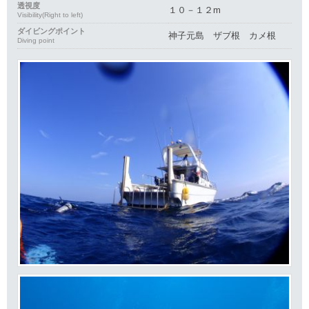
透視度
１０－１２m
Visibility(Right to left)
ダイビングポイント
神子元島 ザブ根 カメ根
Diving point