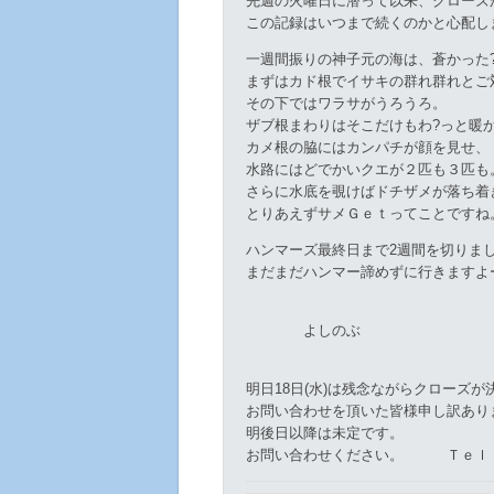
先週の火曜日に潜って以来、クローズ
この記録はいつまで続くのかと心配し
一週間振りの神子元の海は、蒼かった
まずはカド根でイサキの群れ群れとご
その下ではワラサがうろうろ。
ザブ根まわりはそこだけもわ?っと暖
カメ根の脇にはカンパチが顔を見せ、
水路にはどでかいクエが２匹も３匹も
さらに水底を覗けばドチザメが落ち着
とりあえずサメＧｅｔってことですね
ハンマーズ最終日まで2週間を切りま
まだまだハンマー諦めずに行きますよ
よしのぶ
明日18日(水)は残念ながらクローズ
お問い合わせを頂いた皆様申し訳あり
明後日以降は未定です。
お問い合わせください。 Ｔｅｌ 0558