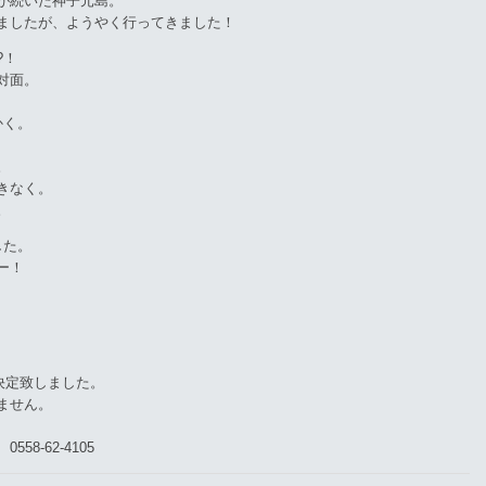
が続いた神子元島。
ましたが、ようやく行ってきました！
?！
対面。
かく。
。
きなく。
。
した。
ー！
が決定致しました。
ません。
-62-4105