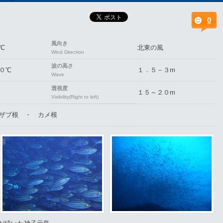
0
風向き
℃
北東の風
Wind Direction
波の高さ
０℃
１．５－３m
Wave
透視度
１５～２０m
Visibility(Right to left)
ザブ根 ・ カメ根