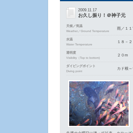
2009.11.17
お久し振り！＠神子元
天候／気温
雨／１１
Weather／Ground Temperature
水温
１８－２
Water Temperature
透明度
２０m
Visibility（Top to bottom)
ダイビングポイント
カド根～
Diving point