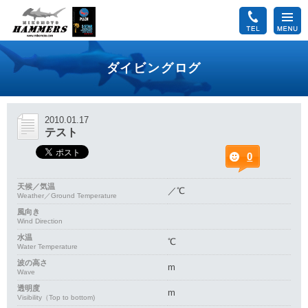
ダイビングログ
2010.01.17
テスト
0
天候／気温
／℃
Weather／Ground Temperature
風向き
Wind Direction
水温
℃
Water Temperature
波の高さ
m
Wave
透明度
m
Visibility（Top to bottom)