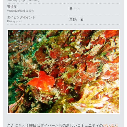
Visibility（Top to bottom)
透視度
８－m
Visibility(Right to left)
ダイビングポイント
真鶴 岩
Diving point
こんにちわ！昨日はダイバーたちの新しいコミュニティの
だいぶぷ