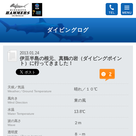
ダイビングログ
2013.01.24
伊豆半島の根元、真鶴の岩（ダイビングポイン
ト）に行ってきました！
2
天候／気温
晴れ／１０℃
Weather／Ground Temperature
風向き
東の風
Wind Direction
水温
13.8℃
Water Temperature
波の高さ
２m
Wave
透明度
８－m