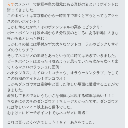
らす
のメンバーで伊豆半島の根元にある真鶴の岩というポイントに
潜ってきました。
このポイントは東京都心から一時間半で着くと言うとってもアクセ
スの良いポイント！
しかし侮るなかれ！そのポテンシャルの高さにビックリ！
ボートポイントは波止場から５分程度のところにある砂地に大きな
根があるといった感じ！
しかしその値には手付かずの大きなソフトコーラルやビックリサイ
ズのウミウチワ！
そしてネコザメの出現とあっという間に時間は過ぎていきました。
ビーチポイントはまったり攻めようと思っていたら次から次へと出
てくるマクロのラッシュに圧倒！
ハナタツ３匹、キイロウミコチョウ、オラウータンクラブ、そして
この時期のアイドル！ダンゴウオ！
しかもダンゴウオは産卵中と言った珍しい場面に遭遇することがで
きました。
産卵してるので近いうち小さな個体も出現する確率は高い！！！
ちなみにそのそのダンゴウオ！ちょーデカかったです。ダンゴウオ
には珍しい２ｃｍ以上ある個体でした。
おまけｒにビーチポイントでもネコザメに遭遇！
これは言っとくべきでしょう！ｂｙ あきをでした。