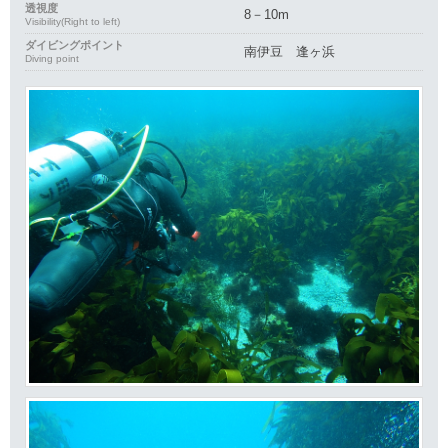
透視度
8－10m
Visibility(Right to left)
ダイビングポイント
南伊豆 逢ヶ浜
Diving point