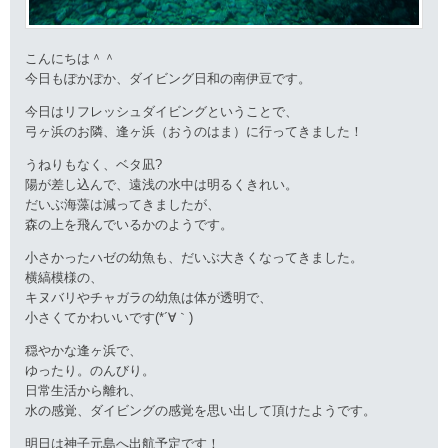
こんにちは＾＾
今日もぽかぽか、ダイビング日和の南伊豆です。
今日はリフレッシュダイビングということで、
弓ヶ浜のお隣、逢ヶ浜（おうのはま）に行ってきました！
うねりもなく、ベタ凪?
陽が差し込んで、遠浅の水中は明るくきれい。
だいぶ海藻は減ってきましたが、
森の上を飛んでいるかのようです。
小さかったハゼの幼魚も、だいぶ大きくなってきました。
横縞模様の、
キヌバリやチャガラの幼魚は体が透明で、
小さくてかわいいです(*´∀｀)
穏やかな逢ヶ浜で、
ゆったり。のんびり。
日常生活から離れ、
水の感覚、ダイビングの感覚を思い出して頂けたようです。
明日は神子元島へ出航予定です！