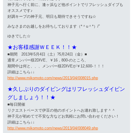
神子元へ行く前に、逢ヶ浜など他ポイントでリフレッシュダイブも
オススメです♪
好調キープの神子元、明日も期待できそうですね☆
みなさまのお越しをお待ちしております（*＾u＾*）/”
ゆきでした☆
★お客様感謝ＷＥＥＫ！！★
■期間 2013年5月4日（土）?5月24日（金）■
通常メンバー様2DIVE、￥16，800-のところ、
期間中は何と、、、メンバー様2DIVEが￥12,600-！！！
詳細はこちら↓↓
http://www.mikomoto.com/news/2013/04/008015.php
★久しぶりのダイビングはリフレッシュダイビン
グしましょう！！★
■毎日開催
リクエストベースで伊豆の他のポイントへお連れ致します＾＾
神子元が初めてで不安な方などお気軽にお問い合わせください！
詳細はこちら↓↓
http://www.mikomoto.com/news/2013/04/008049.php