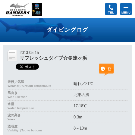
ダイビングログ
2013.05.15
リフレッシュダイブ☆＠逢ヶ浜
0
天候／気温
晴れ／21℃
Weather／Ground Temperature
風向き
北東の風
Wind Direction
水温
17-18℃
Water Temperature
波の高さ
0.3m
Wave
透明度
8－10m
Visibility（Top to bottom)