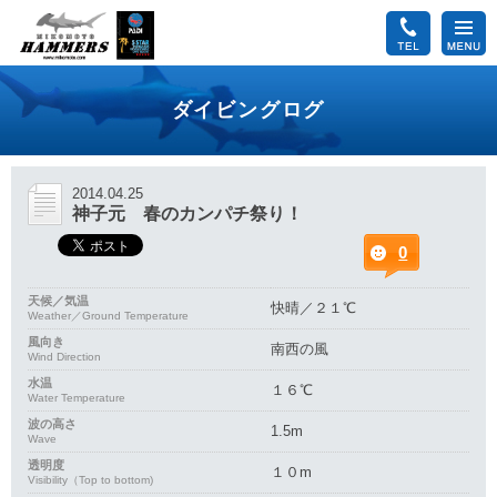
ダイビングログ
2014.04.25
神子元 春のカンパチ祭り！
0
天候／気温
快晴／２１℃
Weather／Ground Temperature
風向き
南西の風
Wind Direction
水温
１６℃
Water Temperature
波の高さ
1.5m
Wave
透明度
１０m
Visibility（Top to bottom)