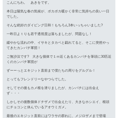
こんにちわ。 あきをです。
本日は陽気な春の気候が、ポカポカ暖かく非常に気持ちの良い一日
でした。
そんな絶好のダイビング日和！もちろん3本いっちゃいました?
一昨日よｔりも若干透視度は落ちましたが、問題なし！
緩やかな流れの中、イサキとタカベと戯れてると、そこに突然やっ
てきたカンパチ軍団！
ご無沙汰です? 大きな個体で１ｍ近くあるカンパチを筆頭に30匹近
くのカンパチ軍団が
ずーーっとエキジット直前まで僕たちの周りをグルグル！
とってもフレンドリーなやつらでした。
そしてその後もカメ根を潜りましたが、カンパチには出会え
ず・・・
しかしその後数個体ドチザメで出会えたり、大きなホシエイ、根頭
にチョコンと休んでいるアオウミガメ。
最後のエキジット直前にはワラサの群れに、メジロザメまで登場