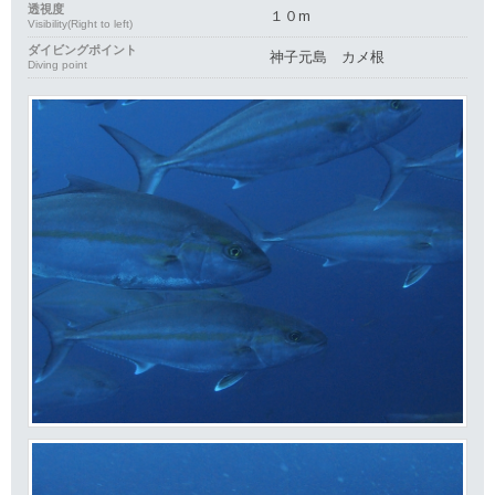
透視度
１０m
Visibility(Right to left)
ダイビングポイント
神子元島 カメ根
Diving point