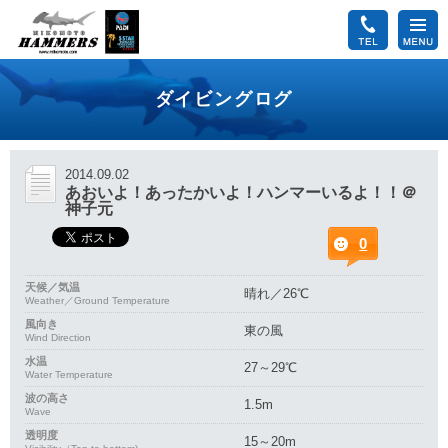
ダイビングログ
2014.09.02
あおいよ！あったかいよ！ハンマーいるよ！！＠
神子元
0
天候／気温
晴れ／26℃
Weather／Ground Temperature
風向き
東の風
Wind Direction
水温
27～29℃
Water Temperature
波の高さ
1.5m
Wave
透明度
15～20m