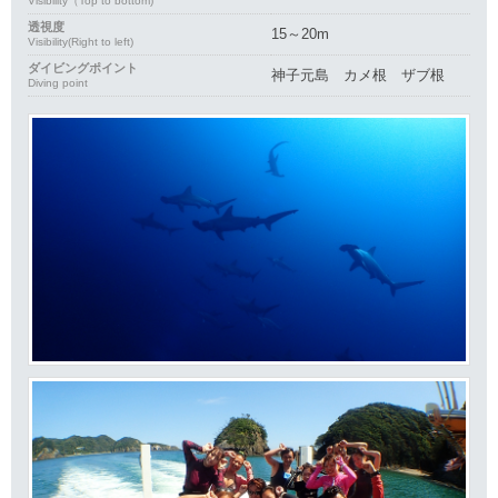
Visibility（Top to bottom)
透視度
15～20m
Visibility(Right to left)
ダイビングポイント
神子元島 カメ根 ザブ根
Diving point