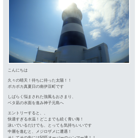
こんにちは
久々の晴天！待ちに待った太陽！！
ポカポカ真夏日の南伊豆町です
しばらく悩まされた強風もおさまり、
ベタ凪の水面を進み神子元島へ
エントリーすると、、
快適すぎる水温！どこまでも続く青い海！
泳いでいるだけでも、とっても気持ちいいです
中層を進むと、メジロザメに遭遇！
そしてその先には50匹オーバーのハンマー達！！