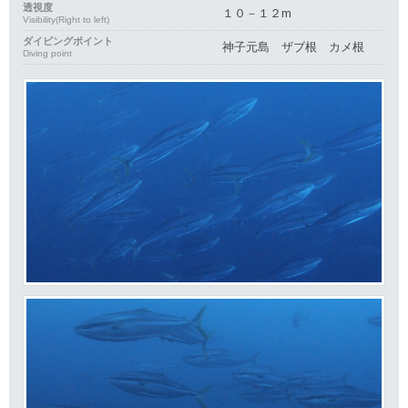
透視度
１０－１２m
Visibility(Right to left)
ダイビングポイント
神子元島 ザブ根 カメ根
Diving point