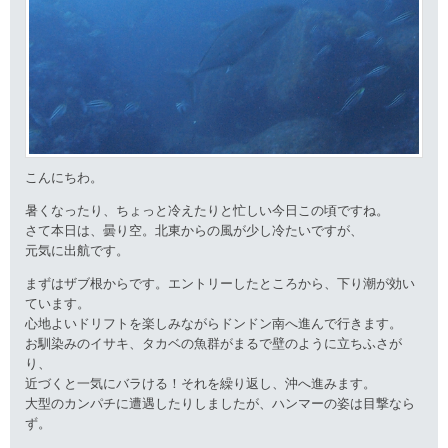
こんにちわ。
暑くなったり、ちょっと冷えたりと忙しい今日この頃ですね。
さて本日は、曇り空。北東からの風が少し冷たいですが、
元気に出航です。
まずはザブ根からです。エントリーしたところから、下り潮が効い
ています。
心地よいドリフトを楽しみながらドンドン南へ進んで行きます。
お馴染みのイサキ、タカベの魚群がまるで壁のように立ちふさが
り、
近づくと一気にバラける！それを繰り返し、沖へ進みます。
大型のカンパチに遭遇したりしましたが、ハンマーの姿は目撃なら
ず。