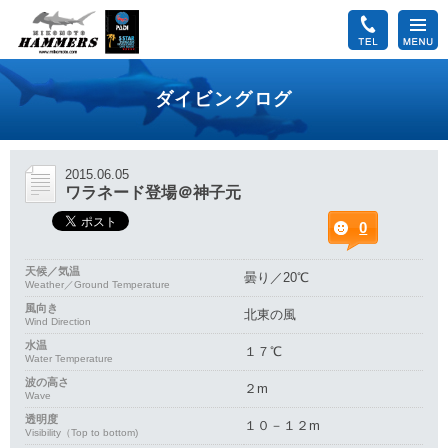
ダイビングログ
2015.06.05
ワラネード登場＠神子元
0
天候／気温
曇り／20℃
Weather／Ground Temperature
風向き
北東の風
Wind Direction
水温
１７℃
Water Temperature
波の高さ
２m
Wave
透明度
１０－１２m
Visibility（Top to bottom)