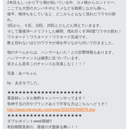
2本目もしっかり下り潮が効いている中、カメ根からエントリー。
ここでも大型のカンパチやヒラメなどを観察しながら南へ。
後半、根待ちをしていると、どこからともなく現れたワラサの群
れ。
1匹から、５匹、10匹、20匹とどんどん増えていきます。
そして最後沖へドリフトした瞬間、埋め尽くす360度ワラサの群れ！
ワラネード！ワラネード！ワラネード完成です。
数え切れないほどのワラサが渦を作りながら付いて行きました。
他のチームからは、ハンマーもいた！との目撃情報もあります。
ハンマーチャンスは確実に近づいています。
皆さんも是非このチャンスお見逃しなく！！！
写真：あーちゃん
by あきをでした。
★★★★★★★★★★★★★★★★★★★★
重器材レンタル無料キャンペーンやってます！
初神子元の方やブランクありで不安な方はこちらへどうぞ！
http://www.mikomoto.com/news/2015/03/009579.php
★★★★★★★★★★★★★★★★★★★★
ダブルポイントweek開催!!
有効期限直前の、最後の大盤振る舞い！！