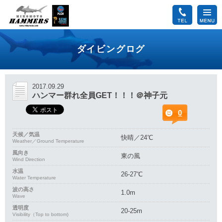
ダイビングログ
2017.09.29
ハンマー群れ全員GET！！！＠神子元
0
天候／気温
快晴／24℃
Weather／Ground Temperature
風向き
東の風
Wind Direction
水温
26-27℃
Water Temperature
波の高さ
1.0m
Wave
透明度
20-25m
Visibility（Top to bottom)