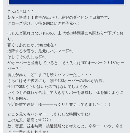
こんにちは＾＾
朝から快晴！！青空が広がり、絶好のダイビング日和です♪
クローズ明け、期待を胸にいざ神子元へ！
ほとんど流れはないものの、上げ潮の時間帯にも関わらず下げてお
り、
蒼くてあたたかい海は健在！
潜降するや否や、足元にハンマー群れ！
そしてその先にも群れ！
50オーバーと並走していると、その先には100オーバー？！150オー
バー？！
密度が高く、どこまでも続くハンマーたち・・・
さらにはその後方にも、別の100オーバーの群れが合流。
全部で300くらいはいたのではないでしょうか。
いくつもの群れが合流して大きなリバーを形成し、弧を描くように
周りを囲み、
至近距離で終始、ゆーーーっくりと並走してきました！！！
どこを見てもハンマー！しあわせな時間ですね♪
この光景、最高です???！！！
数、密度、並走時間、接近距離など考えると、今季一、いや、今ま
でで一番かもしれません。