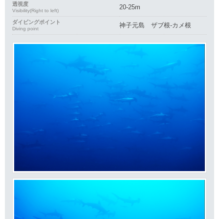
透視度
20-25m
Visibility(Right to left)
ダイビングポイント
神子元島 ザブ根‐カメ根
Diving point