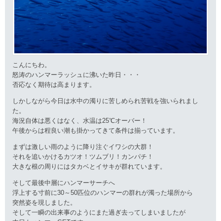
こんにちわ。
怒涛のハンマーラッシュに沸いた昨日・・・
否応なく期待は高まります。
しかしながら今日は水中の濁りに苦しめられ苦戦を強いられまし
た。
海況自体は悪くはなく、水温は25℃オーバー！
午後からは程良い潮も掛かってきて条件は揃っています。
まずは激しい雨のように降り注ぐイワシの大群！
それを追いかけるカツオ！ツムブリ！カンパチ！
大きな根の周りにはタカベとイサキが群れています。
そして最後中層にハンマーサーチへ
浮上する寸前に30～50匹位のハンマーの群れが濁った場所から
突然姿を現しました。
そして一瞬の出来事のようにまた過ぎ去ってしまいましたが