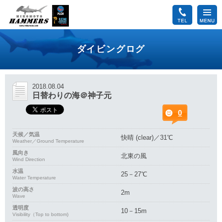
ダイビングログ
2018.08.04
日替わりの海＠神子元
0
天候／気温
快晴 (clear)／31℃
Weather／Ground Temperature
風向き
北東の風
Wind Direction
水温
25－27℃
Water Temperature
波の高さ
2m
Wave
透明度
10－15m
Visibility（Top to bottom)