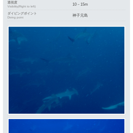
透視度
10－15m
Visibility(Right to left)
ダイビングポイント
神子元島
Diving point