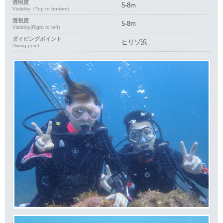
透明度
5-8m
Visibility（Top to bottom)
透視度
5-8m
Visibility(Right to left)
ダイビングポイント
ヒリゾ浜
Diving point