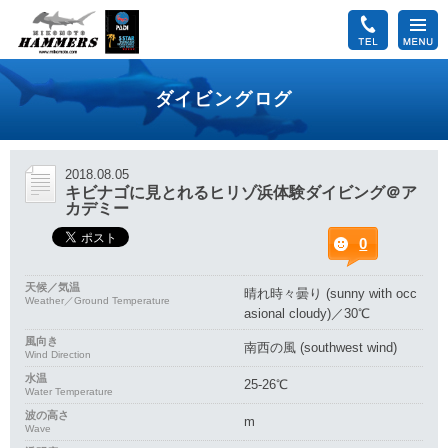
ダイビングログ
2018.08.05
キビナゴに見とれるヒリゾ浜体験ダイビング＠ア
カデミー
0
天候／気温
晴れ時々曇り (sunny with occ
Weather／Ground Temperature
asional cloudy)／30℃
風向き
南西の風 (southwest wind)
Wind Direction
水温
25-26℃
Water Temperature
波の高さ
m
Wave