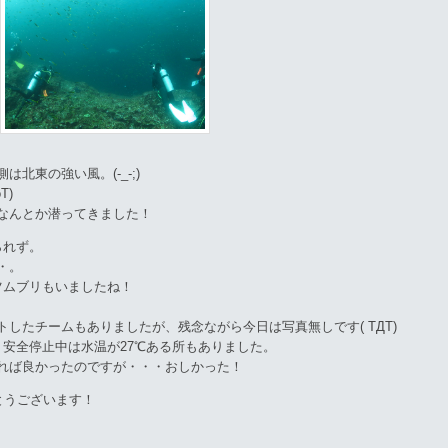
北東の強い風。(-_-;)
T)
なんとか潜ってきました！
られず。
・。
ツムブリもいましたね！
したチームもありましたが、残念ながら今日は写真無しです( TДT)
、安全停止中は水温が27℃ある所もありました。
れば良かったのですが・・・おしかった！
とうございます！