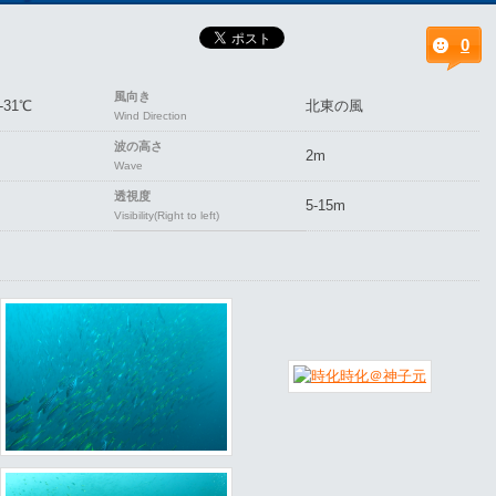
0
風向き
-31℃
北東の風
Wind Direction
波の高さ
2m
Wave
透視度
5-15m
Visibility(Right to left)
2