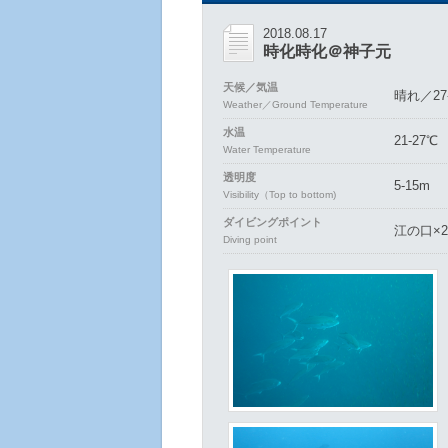
2018.08.17
時化時化＠神子元
天候／気温
晴れ／27
Weather／Ground Temperature
水温
21-27℃
Water Temperature
透明度
5-15m
Visibility（Top to bottom)
ダイビングポイント
江の口×
Diving point