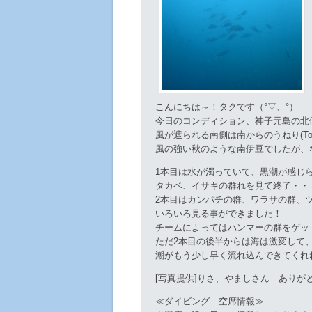
こんにちは～！タクです（°▽、°）
今日のコンディション、神子元島の北側は
風が遮られる南側は南からのうねり(To
風の強い秋のような南伊豆でしたが、
1本目は水が濁っていて、黒潮が感じ
タカベ、イサキの群れを見て終了・・
2本目はカンパチの群、ワラサの群、
いろいろ見る事ができました！
チームによってはハンマーの群をゲット
ただ2本目の後半からは海は激変して
潮がもう少し早く流れ込んできてくれ
[写真提供]りさ、やましさん ありが
≪ダイビング 空席情報≫