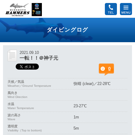
ダイビングログ
2021.09.10
一転！！＠神子元
0
天候／気温
快晴 (clear)／22-28℃
Weather／Ground Temperature
風向き
Wind Direction
水温
23-27℃
Water Temperature
波の高さ
1m
Wave
透明度
5m
Visibility（Top to bottom)