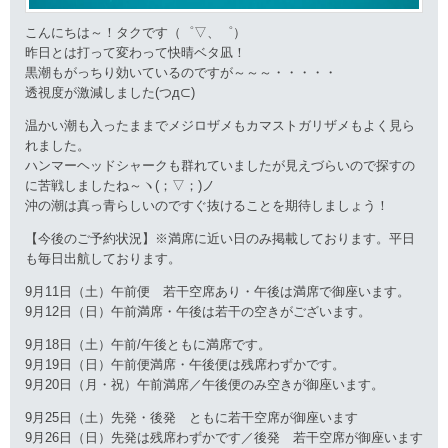
こんにちは～！タクです（゜▽、゜）
昨日とは打って変わって快晴ベタ凪！
黒潮もがっちり効いているのですが～～～・・・・・
透視度が激減しました(つд⊂)
温かい潮も入ったままでメジロザメもカマストガリザメもよく見ら
れました。
ハンマーヘッドシャークも群れていましたが見えづらいので探すの
に苦戦しましたね～ヽ(；▽；)ノ
沖の潮は真っ青らしいのですぐ抜けることを期待しましょう！
【今後のご予約状況】※満席に近い日のみ掲載しております。平日
も毎日出航しております。
9月11日（土）午前便 若干空席あり・午後は満席で御座います。
9月12日（日）午前満席・午後は若干の空きがございます。
9月18日（土）午前/午後ともに満席です。
9月19日（日）午前便満席・午後便は残席わずかです。
9月20日（月・祝）午前満席／午後便のみ空きが御座います。
9月25日（土）先発・後発 ともに若干空席が御座います
9月26日（日）先発は残席わずかです／後発 若干空席が御座います