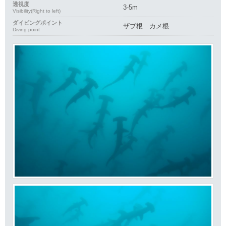
透視度
3-5m
Visibility(Right to left)
ダイビングポイント
ザブ根 カメ根
Diving point