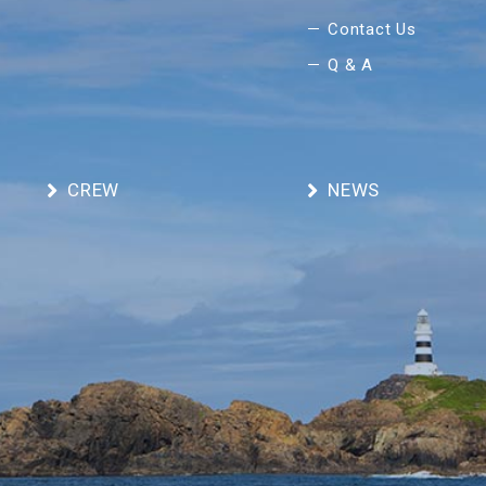
Contact Us
Q & A
CREW
NEWS