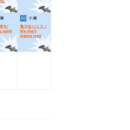
to.
潮
30
小潮
持ち/
負けないこと /
g spirit
We don’t
wanna lose