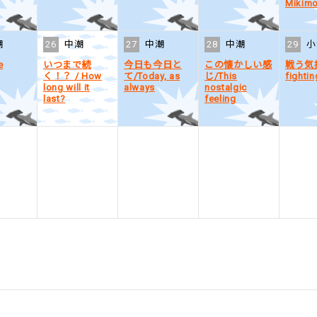
Mikimo
潮
26
中潮
27
中潮
28
中潮
29
小
e
いつまで続
今日も今日と
この懐かしい感
戦う気
く！？ / How
て/Today, as
じ/This
fightin
long will it
always
nostalgic
last?
feeling