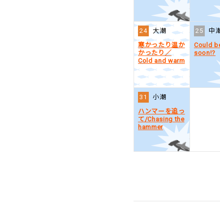
24
大潮
25
中
寒かったり温か
Could b
かったり／
soon!?
Cold and warm
31
小潮
ハンマーを追っ
て/Chasing the
hammer