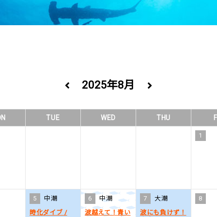
2025年8月
ON
TUE
WED
THU
F
1
5
中潮
6
中潮
7
大潮
8
時化ダイブ /
波越えて！青い
波にも負けず！