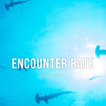
ABOUT
CREW
NEWS
DIVE LOG
PRICE
ACCE
Encounter Rate
カレンダー