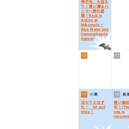
神子元、大当た
り！青い潮＆ハ
ンマー群れ登
場！Back in
Action at
Mikomoto –
Blue Water and
Hammerheads
Galore!
10
11
17
小潮
18
長
当たりとはず
青い海
れ！ hit and
中！/The
miss！
sea is
recoveri