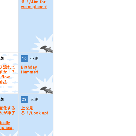
え！/Aim for
warm places!
潮
16
小潮
り流れて
Birthday
すか！？
Hammer!
t flow
ly?
潮
23
大潮
変化する
上を見
れが神子
ろ！/Look up!
e
ically
ng sea,