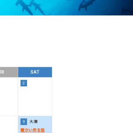
RI
SAT
2
9
大潮
暖かい所を狙