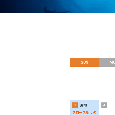
SUN
M
3
長潮
4
クローズ明けの