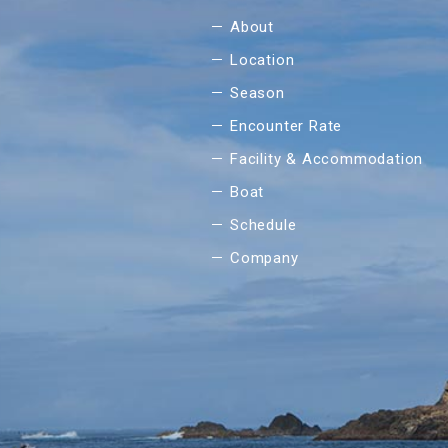
About
Location
Season
Encounter Rate
Facility & Accommodation
Boat
Schedule
Company