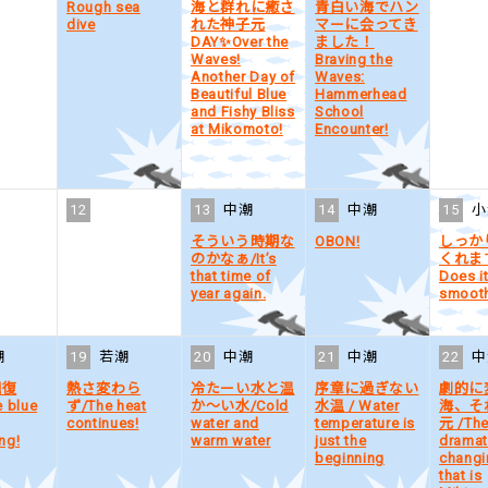
Rough sea
海と群れに癒さ
青白い海でハン
dive
れた神子元
マーに会ってき
DAY✨Over the
ました！
Waves!
Braving the
Another Day of
Waves:
Beautiful Blue
Hammerhead
and Fishy Bliss
School
at Mikomoto!
Encounter!
12
13
中潮
14
中潮
15
小
そういう時期な
OBON!
しっか
のかなぁ/It’s
くれま
that time of
Does i
year again.
smooth
潮
19
若潮
20
中潮
21
中潮
22
中
回復
熱さ変わら
冷たーい水と温
序章に過ぎない
劇的に
 blue
ず/The heat
か～い水/Cold
水温 / Water
海、そ
continues!
water and
temperature is
元 /Th
ng!
warm water
just the
dramat
beginning
changi
that is