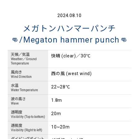
2024.08.10
メガトンハンマーパンチ
👊/Megaton hammer punch👊
天候／気温
快晴 (clear)／30℃
Weather／Ground
Temperature
風向き
西の風 (west wind)
Wind Direction
水温
22~28℃
Water Temperature
波の高さ
1.8m
Wave
透明度
20m
Visibility (Top to bottom)
透視度
10~20m
Visibility (Right to left)