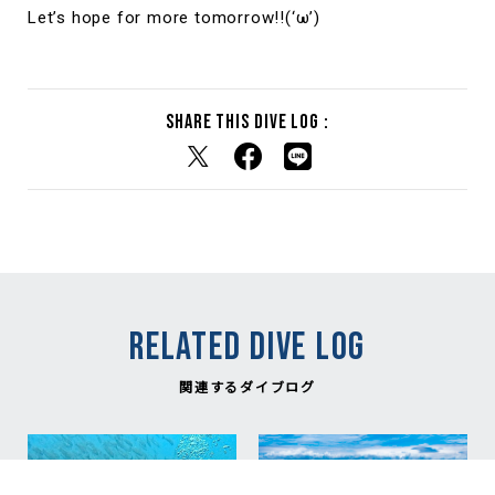
Let’s hope for more tomorrow!!(‘ω’)
Share this dive log :
RELATED DIVE LOG
関連するダイブログ