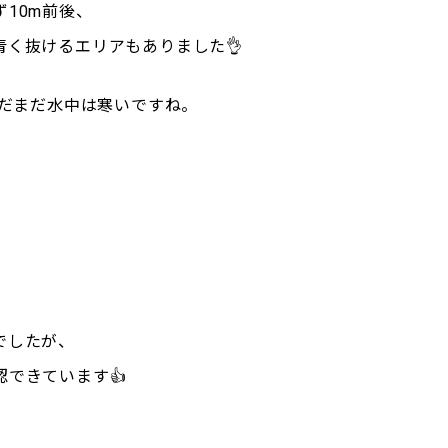
10m前後、
青く抜けるエリアもありました👌
まだまだ水中は寒いですね。
！
でしたが、
できています👍