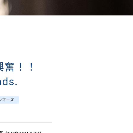
興奮！！
ads.
ンマーズ