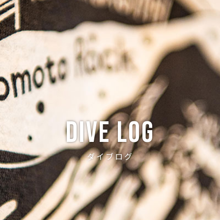
ABOUT
CREW
NEWS
DIVE LOG
PRICE
ACCE
Dive log
ダイブログ