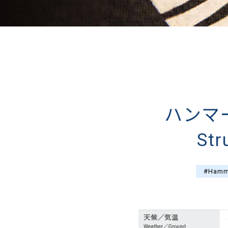
ハンマ
Str
#Hamm
天候／気温
Weather／Ground