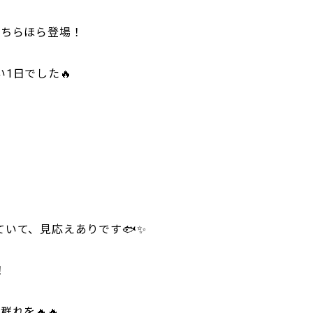
もちらほら登場！
1日でした🔥
ていて、見応えありです🐟✨
！
群れを🔥🔥