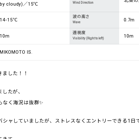
北東の風 
Wind Direction
by cloudy)／15℃
波の高さ
14-15℃
0.7m
Wave
透視度
10m
10m
Visibility (Right to left)
MIKOMOTO IS.
きました！！
ましたが、
もなく海況は抜群✨
バシャしていましたが、ストレスなくエントリーできる1日で