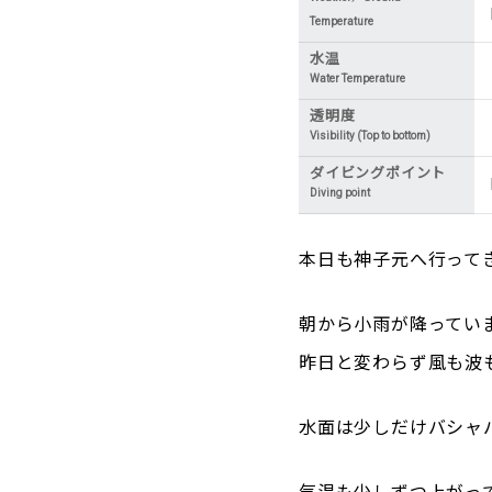
Temperature
水温
Water Temperature
透明度
Visibility (Top to bottom)
ダイビングポイント
Diving point
本日も神子元へ行って
朝から小雨が降ってい
昨日と変わらず風も波
水面は少しだけバシャ