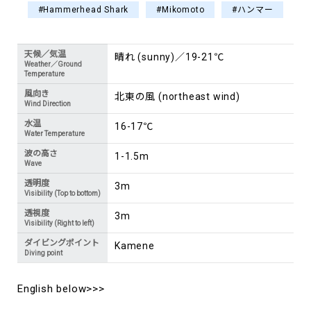
#Hammerhead Shark
#Mikomoto
#ハンマー
天候／気温
晴れ (sunny)／19-21℃
Weather／Ground
Temperature
風向き
北東の風 (northeast wind)
Wind Direction
水温
16-17℃
Water Temperature
波の高さ
1-1.5m
Wave
透明度
3m
Visibility (Top to bottom)
透視度
3m
Visibility (Right to left)
ダイビングポイント
Kamene
Diving point
English below>>>