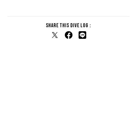
Share this dive log :
RELATED DIVE LOG
関連するダイブログ