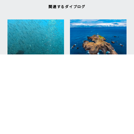
関連するダイブログ
NEW
2026.08.06
台風明け、明日から神子
元ダイビング再開予
定！/Mikomoto Diving
Scheduled to Resume
Tomorrow After the
Typhoon
NEW
#Mikomoto
2026.08.07