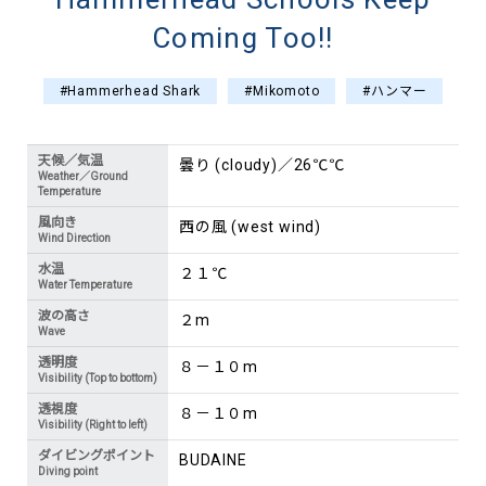
Coming Too!!
#Hammerhead Shark
#Mikomoto
#ハンマー
天候／気温
曇り (cloudy)／26℃℃
Weather／Ground
Temperature
風向き
西の風 (west wind)
Wind Direction
水温
２１℃
Water Temperature
波の高さ
２m
Wave
透明度
８－１０m
Visibility (Top to bottom)
透視度
８－１０m
Visibility (Right to left)
ダイビングポイント
BUDAINE
Diving point