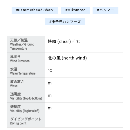
#Hammerhead Shark
#Mikomoto
#ハンマー
#神子元ハンマーズ
天候／気温
快晴 (clear)／℃
Weather／Ground
Temperature
風向き
北の風 (north wind)
Wind Direction
水温
℃
Water Temperature
波の高さ
m
Wave
透明度
m
Visibility (Top to bottom)
透視度
m
Visibility (Right to left)
ダイビングポイント
Diving point