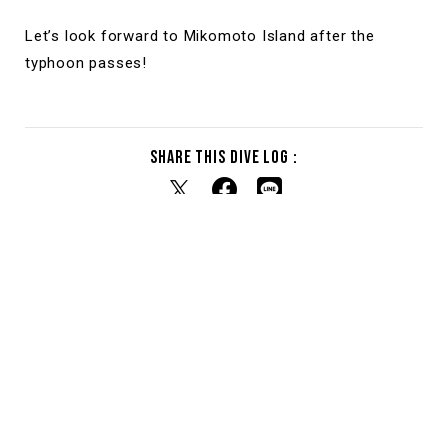
Let’s look forward to Mikomoto Island after the
typhoon passes!
Share this dive log :
RELATED DIVE LOG
関連するダイブログ