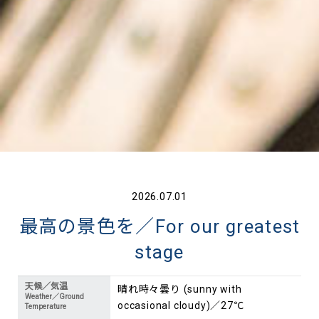
2026.07.01
最高の景色を／For our greatest
stage
天候／気温
晴れ時々曇り (sunny with
Weather／Ground
occasional cloudy)／27℃
Temperature