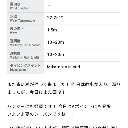
風向き
－
Wind Direction
水温
22-25℃
Water Temperature
波の高さ
1.5m
Wave
透明度
10~20m
Visibility (Top to bottom)
透視度
10~20m
Visibility (Right to left)
ダイビングポイント
Mikomoto island
Diving point
また青い潮が帰って来ました！ 昨日は雨水が入り、濁り
ましたが、今日はまた回復！
ハンマー達も好調です！ 今日はAポイントにも登場！
いよいよ夏のシーズンですねー！