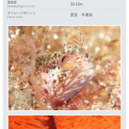
透視度
10-12m
Visibility(Right to left)
ダイビングポイント
雲見 牛着岩
Diving point