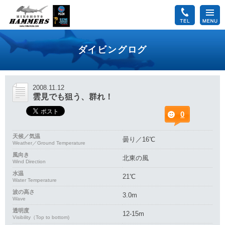
ダイビングログ
2008.11.12
雲見でも狙う、群れ！
0
天候／気温
曇り／16℃
Weather／Ground Temperature
風向き
北東の風
Wind Direction
水温
21℃
Water Temperature
波の高さ
3.0m
Wave
透明度
12-15m
Visibility（Top to bottom)