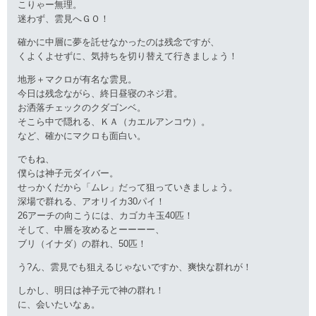
こりゃー無理。
迷わず、雲見へＧＯ！
確かに中層に夢を託せなかったのは残念ですが、
くよくよせずに、気持ちを切り替えて行きましょう！
地形＋マクロが有名な雲見。
今日は残念ながら、終日昼寝のネジ君。
お洒落チェックのクダゴンベ。
そこら中で隠れる、ＫＡ（カエルアンコウ）。
など、確かにマクロも面白い。
でもね、
僕らは神子元ダイバー。
せっかくだから「ムレ」だって狙っていきましょう。
深場で群れる、アオリイカ30パイ！
26アーチの向こうには、カゴカキ玉40匹！
そして、中層を攻めるとーーーー、
ブリ（イナダ）の群れ、50匹！
う?ん、雲見でも狙えるじゃないですか、爽快な群れが！
しかし、明日は神子元で神の群れ！
に、会いたいなぁ。