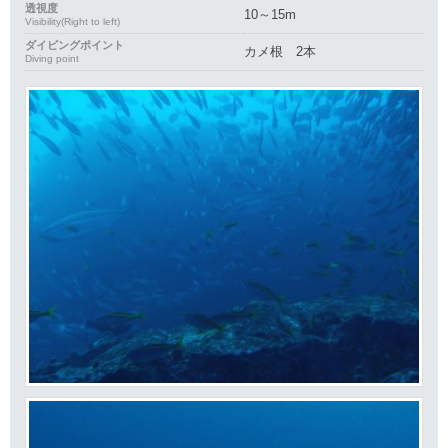
透視度
10～15m
Visibility(Right to left)
ダイビングポイント
カメ根 2本
Diving point