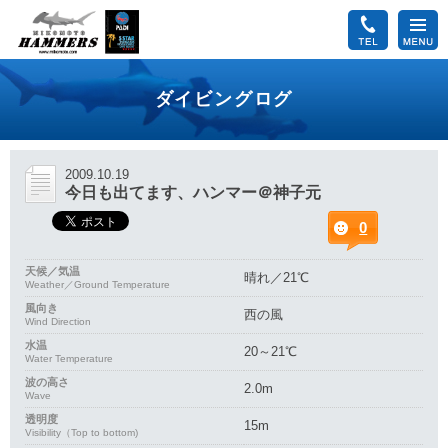
ダイビングログ
2009.10.19
今日も出てます、ハンマー＠神子元
0
天候／気温
晴れ／21℃
Weather／Ground Temperature
風向き
西の風
Wind Direction
水温
20～21℃
Water Temperature
波の高さ
2.0m
Wave
透明度
15m
Visibility（Top to bottom)