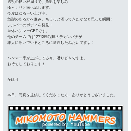
透視の良い根周りで、魚影を楽しみ、
ゆっくりと南へ流します。
今度はゆるーい上げ潮。
魚影のある方へ進み、ちょっと濁ってきたかなと思った瞬間！
シルバーのボディを発見！
単体ハンマーGETです。
他のチームでは12?13匹程度のデカンパチが
雄大に泳いでいるところに遭遇したみたいですよ！
ハンマー率が上がってる今、潜りどきですよ。
お待ちしております！
かほり
本日、写真を提供してくださった方、ありがとうございました。