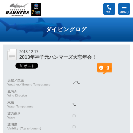
ダイビングログ
2013.12.17
2013年神子元ハンマーズ大忘年会！
0
天候／気温
／℃
Weather／Ground Temperature
風向き
Wind Direction
水温
℃
Water Temperature
波の高さ
m
Wave
透明度
m
Visibility（Top to bottom)