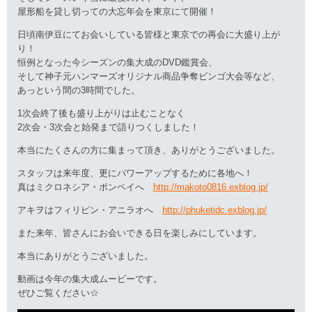
屋形船を貸し切っての大忘年会を東京にて開催！
日頃南伊豆にてお会いしている皆様と東京での再会に大盛り上が
り！
恒例となった今シーズンの集大成のDVD鑑賞会、
そして神子元ハンマーズオリジナル商品争奪ビンゴ大会等など、
あっという間の3時間でした。
1次会終了後も盛り上がりは止むことなく
2次会・3次会と始発まで語りつくしました！
本当にたくさんの方に集まって頂き、ありがとうございました。
スタッフは来年度、更にパワーアップするために各地へ！
真はミクロネシア・ポンペイへ
http://makoto0816.exblog.jp/
アキヲはフィリピン・アニラオへ
http://phuketidc.exblog.jp/
また来年、皆さんにお会いできる日を楽しみにしています。
本当にありがとうございました。
動画は今年の集大成ムービーです。
ぜひご覧ください☆