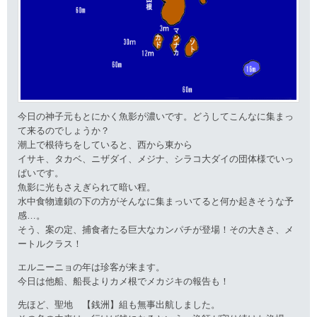
今日の神子元もとにかく魚影が濃いです。どうしてこんなに集まっ
て来るのでしょうか？
潮上で根待ちをしていると、西から東から
イサキ、タカベ、ニザダイ、メジナ、シラコ大ダイの団体様でいっ
ぱいです。
魚影に光もさえぎられて暗い程。
水中食物連鎖の下の方がそんなに集まっいてると何か起きそうな予
感…。
そう、案の定、捕食者たる巨大なカンパチが登場！その大きさ、メ
ートルクラス！
エルニーニョの年は珍客が来ます。
今日は他船、船長よりカメ根でメカジキの報告も！
先ほど、聖地 【銭洲】組も無事出航しました。