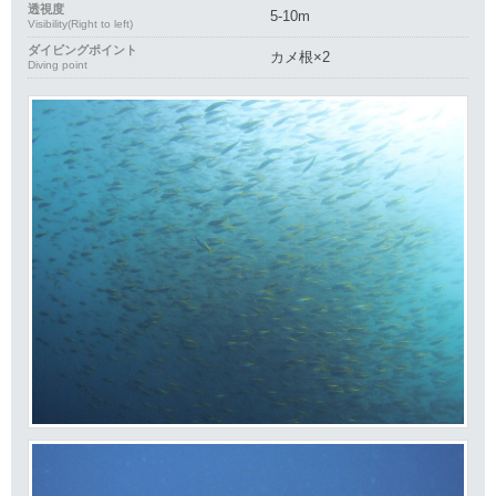
透視度
5-10m
Visibility(Right to left)
ダイビングポイント
カメ根×2
Diving point