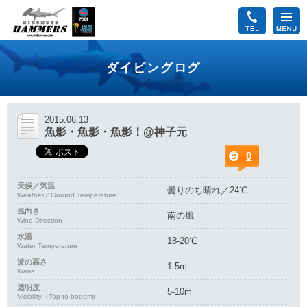
ダイビングログ
2015.06.13
魚影・魚影・魚影！@神子元
0
天候／気温
曇りのち晴れ／24℃
Weather／Ground Temperature
風向き
南の風
Wind Direction
水温
18-20℃
Water Temperature
波の高さ
1.5m
Wave
透明度
5-10m
Visibility（Top to bottom)