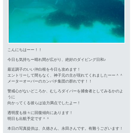
こんにちはーー！！
今日も気持ちー晴れ間が広がり、絶好のダイビング日和♪
最近調子のいい沖白根を今日も攻めます！
エントリーして間もなく、神子元の主が現れてくれましたーー＾＾
メーターオーバーのカンパチ集団の群れです！！
警戒心がないどころか、むしろダイバーを捕食者としてみるかのよ
うに
向かってくる彼らは迫力満点でしたよー！
透明度も徐々に回復傾向にあります！
明日も出航予定です＾＾
本日の写真提供は、久徳さん、永田さんです。有難うございます！