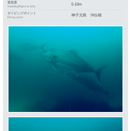
透視度
5-10m
Visibility(Right to left)
ダイビングポイント
神子元島 沖白根
Diving point