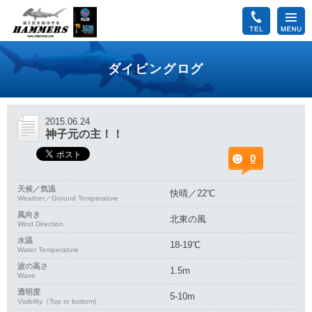
ダイビングログ
2015.06.24
神子元の主！！
0
天候／気温
快晴／22℃
Weather／Ground Temperature
風向き
北東の風
Wind Direction
水温
18-19℃
Water Temperature
波の高さ
1.5m
Wave
透明度
5-10m
Visibility（Top to bottom)