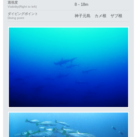
透視度
8－18m
Visibility(Right to left)
ダイビングポイント
神子元島 カメ根 ザブ根
Diving point