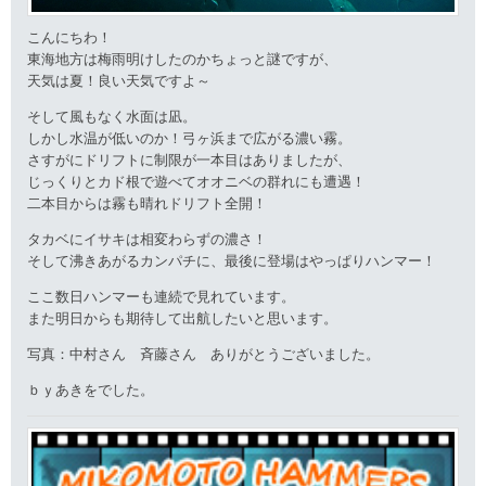
こんにちわ！
東海地方は梅雨明けしたのかちょっと謎ですが、
天気は夏！良い天気ですよ～
そして風もなく水面は凪。
しかし水温が低いのか！弓ヶ浜まで広がる濃い霧。
さすがにドリフトに制限が一本目はありましたが、
じっくりとカド根で遊べてオオニベの群れにも遭遇！
二本目からは霧も晴れドリフト全開！
タカベにイサキは相変わらずの濃さ！
そして沸きあがるカンパチに、最後に登場はやっぱりハンマー！
ここ数日ハンマーも連続で見れています。
また明日からも期待して出航したいと思います。
写真：中村さん 斉藤さん ありがとうございました。
ｂｙあきをでした。