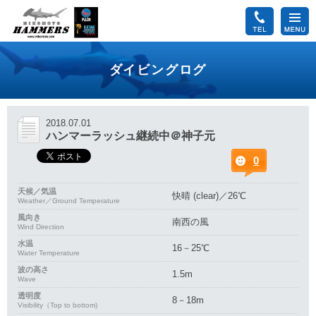
ダイビングログ
2018.07.01
ハンマーラッシュ継続中＠神子元
0
天候／気温
快晴 (clear)／26℃
Weather／Ground Temperature
風向き
南西の風
Wind Direction
水温
16－25℃
Water Temperature
波の高さ
1.5m
Wave
透明度
8－18m
Visibility（Top to bottom)