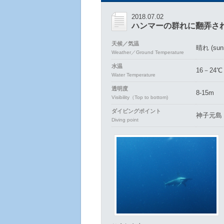
2018.07.02
ハンマーの群れに翻弄さ
天候／気温
晴れ (sun
Weather／Ground Temperature
水温
16－24℃
Water Temperature
透明度
8-15m
Visibility（Top to bottom)
ダイビングポイント
神子元島
Diving point