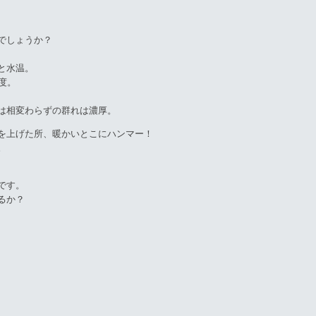
でしょうか？
と水温。
度。
は相変わらずの群れは濃厚。
を上げた所、暖かいとこにハンマー！
。
です。
るか？
。
。
。