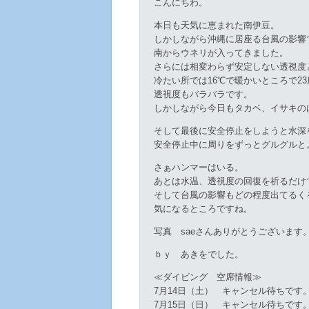
こんにちわ。
本日も天気に恵まれた南伊豆。
しかしながら沖縄に居座る台風の影響
南からウネリが入ってきました。
さらには相変わらず安定しない透視度
冷たい所では16℃で暖かいところで23
透視度もバラバラです。
しかしながら今日もタカベ、イサキの
そして最後に安全停止をしようと水深
安全停止中に周りをずっとグルグルと
さぁハンマーはいる。
あとは水温、透視度の回復を祈るだけ
そして台風の影響もどの程度出てるく
気になるところですね。
写真 saeさんありがとうございます
ｂｙ あきをでした。
≪ダイビング 空席情報≫
7月14日（土） キャンセル待ちです
7月15日（日） キャンセル待ちです