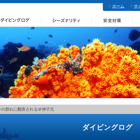
ホーム
サ
ーの群れに翻弄される＠神子元
ダイビングログ