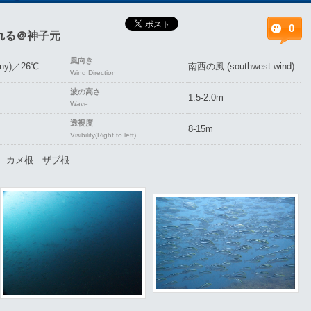
0
れる＠神子元
風向き
ny)／26℃
南西の風 (southwest wind)
Wind Direction
波の高さ
1.5-2.0m
Wave
透視度
8-15m
Visibility(Right to left)
 カメ根 ザブ根