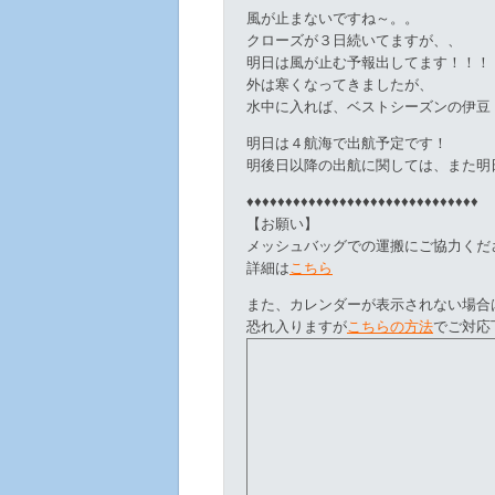
風が止まないですね～。。
クローズが３日続いてますが、、
明日は風が止む予報出してます！！！
外は寒くなってきましたが、
水中に入れば、ベストシーズンの伊豆
明日は４航海で出航予定です！
明後日以降の出航に関しては、また明
♦♦♦♦♦♦♦♦♦♦♦♦♦♦♦♦♦♦♦♦♦♦♦♦♦♦♦♦♦♦
【お願い】
メッシュバッグでの運搬にご協力くだ
詳細は
こちら
また、カレンダーが表示されない場合
恐れ入りますが
こちらの方法
でご対応