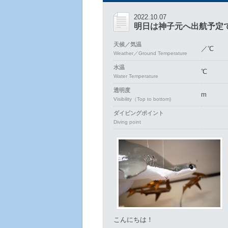
2022.10.07
明日は神子元へ出航予定
天候／気温
／℃
Weather／Ground Temperature
水温
℃
Water Temperature
透明度
m
Visibility（Top to bottom)
ダイビングポイント
Diving point
こんにちは！