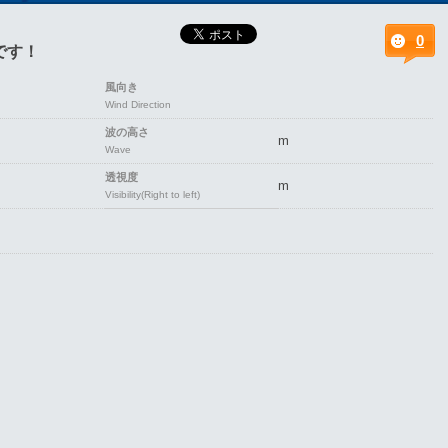
0
です！
風向き
Wind Direction
波の高さ
m
Wave
透視度
m
Visibility(Right to left)