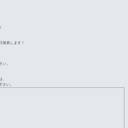
！
日発表します！
さい。
は、
下さい。