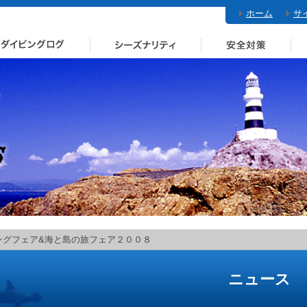
ホーム
サ
ングフェア&海と島の旅フェア２００８
ニュース