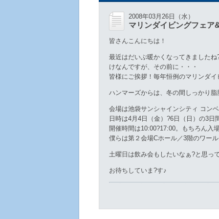
2008年03月26日（水）
マリンダイビングフェア
皆さんこんにちは！
最近はだいぶ暖かくなってきましたね
けなんですが、その前に・・・
皆様にご挨拶！毎年恒例のマリンダイ
ハンマーズからは、冬の間しっかり脂
会場は池袋サンシャインシティ コン
日時は4月4日（金）?6日（日）の
開催時間は10:00?17:00。もちろん
僕らは第２会場Cホール／3階のワー
土曜日は飲み会もしたいなぁ?と思っ
お待ちしていま?す♪