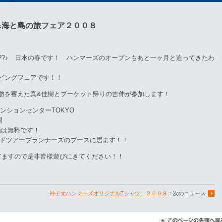
&海と島の旅フェア２００８
??♪ 日本の春です！ ハンマーズのオープンもあと一ヶ月と迫ってきたわ
ビングフェアです！！
肪を蓄えた真&佳樹とプーケット帰りの吉伸が参加します！
ベンションセンターTOKYO
3日間
入場は無料です！
ルドツアープランナーズのブースに居ます！！
てますので是非皆様遊びにきてください！！
神子元ハンマーズオリジナルTシャツ ２００８
：次のニュース