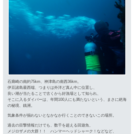
石廊崎の南約75km、神津島の南西36km。
伊豆諸島最西端、つまりは外洋ど真ん中に位置し、
良い潮が当たることで古くから好漁場として知られ、
そこに入るダイバーは、年間100人にも満たないという、まさに絶海
の秘境、銭洲。
気象条件が揃わないとなかなか行くことのできないこの場所。
過去の目撃情報だけでも、数千を超える回遊魚、
メジロザメの大群！！ ハンマーヘッドシャーク！などなど、