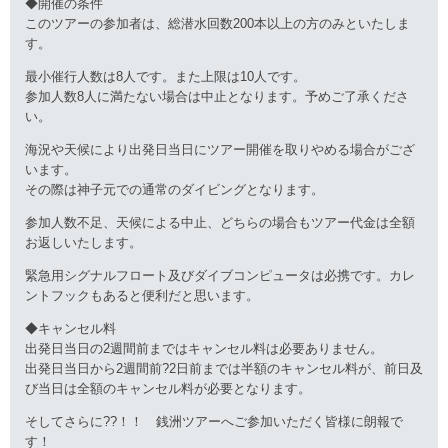
◆開催の条件
このツアーの参加者は、総潜水回数200本以上の方のみといたしま
す。
最小催行人数は8人です。また上限は10人です。
参加人数8人に満たない場合は中止となります。予めご了承くださ
い。
海況や天候により出発日当日にツアー開催を取りやめる場合がござ
います。
その際は神子元での通常のダイビングとなります。
参加人数不足、天候による中止、どちらの場合もツアー代金は全額
お返しいたします。
緊急用シグナルフロート及びダイブコンピュータは必携です。カレ
ントフックもあると便利だと思います。
◆キャンセル料
出発日当日の2週間前まではキャンセル料は必要ありません。
出発日当日から2週間前?2日前までは半額のキャンセル料が、前日及
び当日は全額のキャンセル料が必要となります。
そしてさらに??！！ 銭洲ツアーへご参加いただく皆様に朗報で
す！