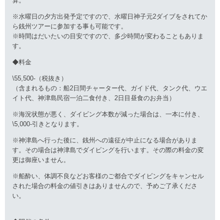
算。
※水曜日の夕方出発予定ですので、水曜日神子元2ダイブをされてか
ら銭州ツアーに参加する事も可能です。
※時間はだいたいの目安ですので、多少時間が変わることもありま
す。
◆料金
\55,500-（税抜き）
（含まれるもの：船2日間チャーター代、ガイド代、タンク代、ウエ
イト代、神津島民宿一泊二食付き、2日目昼食のお弁当）
※海況状態が悪く、ダイビング本数が減った場合は、一本に付き、
\5,000-引きとなります。
※神津島へ行った後に、銭州への遠征が中止になる場合がありま
す。その場合は神津島でダイビングを行います。その際の料金の変
更は御座いません。
※船酔い、体調不良などお客様のご都合でダイビングをキャンセル
された場合の料金の値引きはありませんので、予めご了承くださ
い。