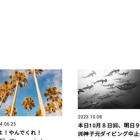
2023.10.08
4.06.25
本日10月８日㈰、明日
よ！やんでくれ！
㈪神子元ダイビング中止