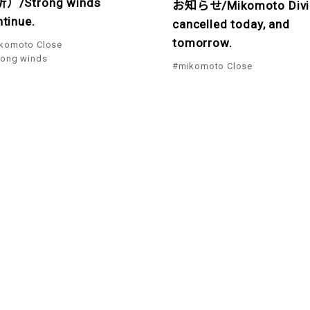
）/Strong winds
お知らせ/Mikomoto Divi
tinue.
cancelled today, and
tomorrow.
komoto Close
rong winds
#mikomoto Close