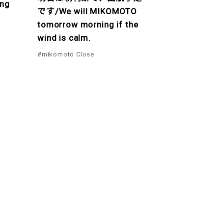
ng
です/We will MIKOMOTO
tomorrow morning if the
wind is calm.
#mikomoto Close