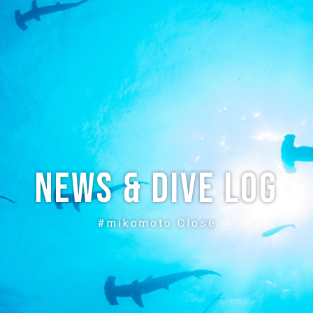
ABOUT
CREW
NEWS
DIVE LOG
PRICE
ACCE
News & Dive Log
#mikomoto Close