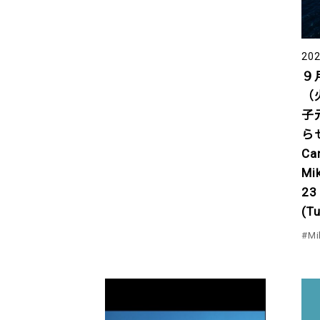
202
９
（
子
らせ
Can
Mi
23
(T
#Mi